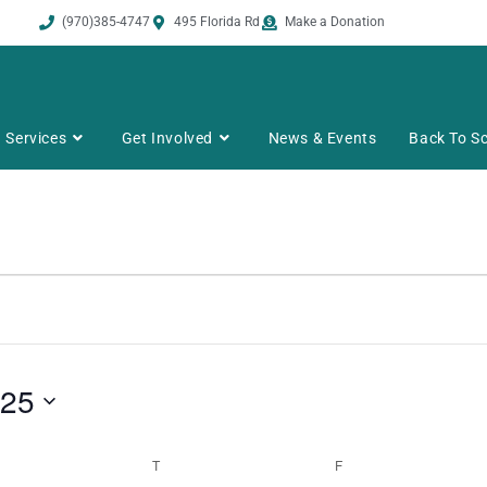
(970)385-4747
495 Florida Rd
Make a Donation
Services
Get Involved
News & Events
Back To Sc
025
T
F