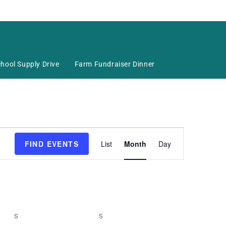
hool Supply Drive
Farm Fundraiser Dinner
E
FIND EVENTS
List
Month
Day
v
e
n
t
V
i
S
S
e